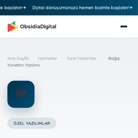
aşlatın!
Dijital dönüşümünüzü hemen bizimle başlatın!
Di
Ana Sayfa
>
Hizmetler
>
Özel Yazılımlar
>
Bağış
Yönetim Yazılımı
❤️
ÖZEL YAZILIMLAR