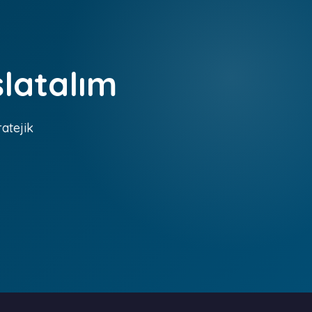
şlatalım
ratejik