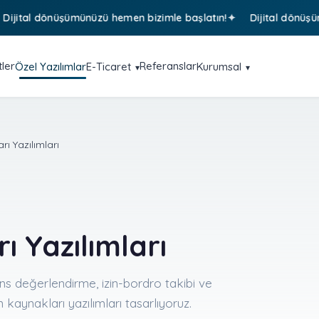
tal dönüşümünüzü hemen bizimle başlatın!
Dijital dönüşümünüz
ler
Referanslar
Özel Yazılımlar
E-Ticaret
Kurumsal
ı Yazılımları
ı Yazılımları
ans değerlendirme, izin-bordro takibi ve
n kaynakları yazılımları tasarlıyoruz.