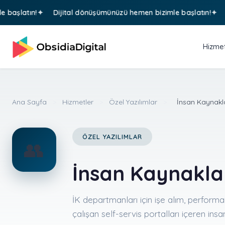
atın!
Dijital dönüşümünüzü hemen bizimle başlatın!
Diji
Hizmet
Ana Sayfa
>
Hizmetler
>
Özel Yazılımlar
>
İnsan Kaynaklar
ÖZEL YAZILIMLAR
👥
İnsan Kaynaklar
İK departmanları için işe alım, perform
çalışan self-servis portalları içeren insa