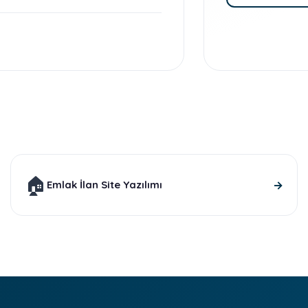
🏠
→
Emlak İlan Site Yazılımı