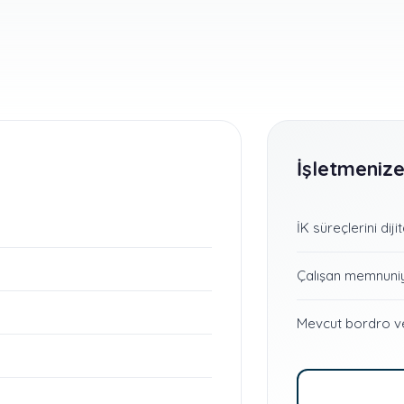
İşletmenize
İK süreçlerini dij
Çalışan memnuniyet
Mevcut bordro ve 