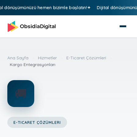
 dönüşümünüzü hemen bizimle başlatın!
Dijital dönüşümünüzü 
Ana Sayfa
>
Hizmetler
>
E-Ticaret Çözümleri
>
Kargo Entegrasyonları
🚚
E-TICARET ÇÖZÜMLERI