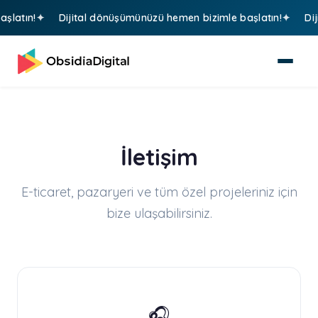
atın!
Dijital dönüşümünüzü hemen bizimle başlatın!
Dijit
İletişim
E-ticaret, pazaryeri ve tüm özel projeleriniz için
bize ulaşabilirsiniz.
🎧